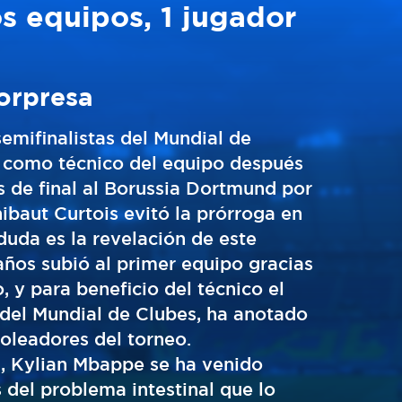
s equipos, 1 jugador
sorpresa
semifinalistas del Mundial de
o como técnico del equipo después
s de final al Borussia Dortmund por
baut Curtois evitó la prórroga en
duda es la revelación de este
 años subió al primer equipo gracias
, y para beneficio del técnico el
 del Mundial de Clubes, ha anotado
oleadores del torneo.
, Kylian Mbappe se ha venido
del problema intestinal que lo