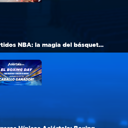
Partidos NBA: la magia del básquet en Navidad