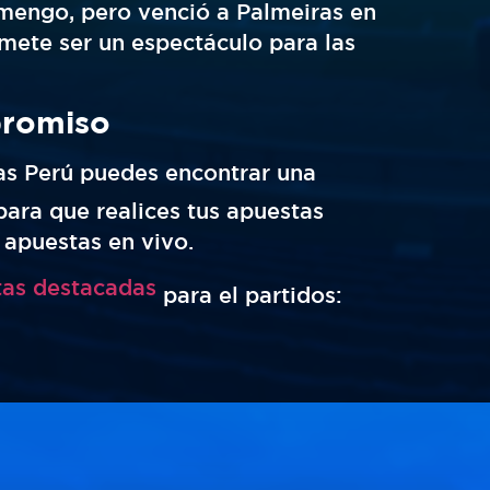
amengo, pero venció a Palmeiras en
mete ser un espectáculo para las
promiso
tas Perú puedes encontrar una
ara que realices tus apuestas
o apuestas en vivo.
tas destacadas
para el partidos: