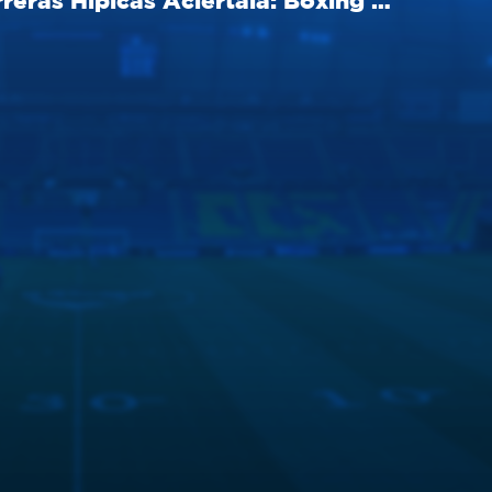
Carreras Hípicas Aciértala: Boxing Day en Aintree