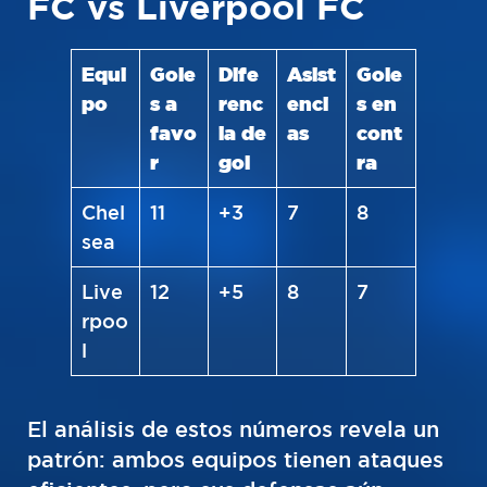
FC vs Liverpool FC
Equi
Gole
Dife
Asist
Gole
po
s a
renc
enci
s en
favo
ia de
as
cont
r
gol
ra
Chel
11
+3
7
8
sea
Live
12
+5
8
7
rpoo
l
El análisis de estos números revela un
patrón: ambos equipos tienen ataques