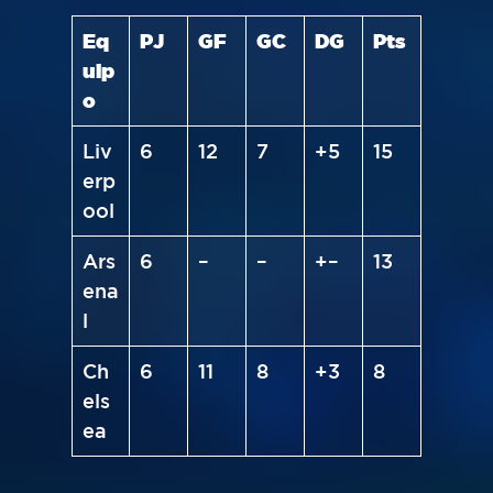
Eq
PJ
GF
GC
DG
Pts
uip
o
Liv
6
12
7
+5
15
erp
ool
Ars
6
–
–
+–
13
ena
l
Ch
6
11
8
+3
8
els
ea