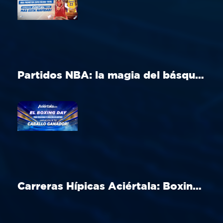
Partidos NBA: la magia del básquet en Navidad
Carreras Hípicas Aciértala: Boxing Day en Aintree