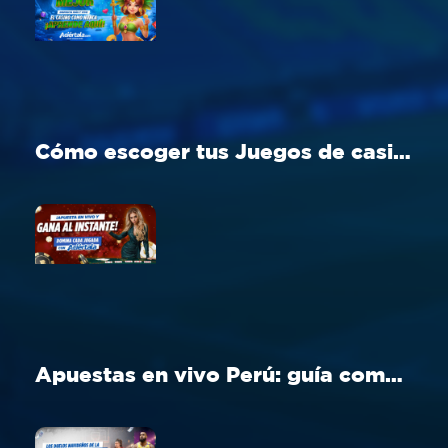
Cómo escoger tus Juegos de casino Perú ideal en Aciértala
Apuestas en vivo Perú: guía completa para apostar en tiempo real