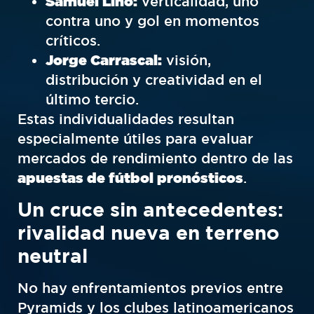
Samuel Lino:
verticalidad, uno
contra uno y gol en momentos
críticos.
Jorge Carrascal:
visión,
distribución y creatividad en el
último tercio.
Estas individualidades resultan
especialmente útiles para evaluar
mercados de rendimiento dentro de las
apuestas de fútbol pronósticos
.
Un cruce sin antecedentes:
rivalidad nueva en terreno
neutral
No hay enfrentamientos previos entre
Pyramids y los clubes latinoamericanos