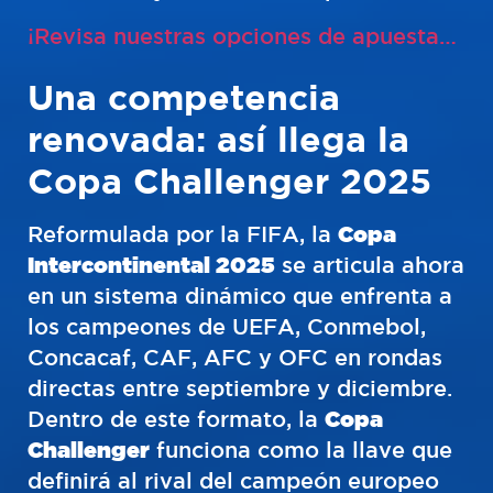
¡Revisa nuestras opciones de apuestas deportivas Perú y haz tu pronóstico ya!
Una competencia
renovada: así llega la
Copa Challenger 2025
Reformulada por la FIFA, la
Copa
Intercontinental 2025
se articula ahora
en un sistema dinámico que enfrenta a
los campeones de UEFA, Conmebol,
Concacaf, CAF, AFC y OFC en rondas
directas entre septiembre y diciembre.
Dentro de este formato, la
Copa
Challenger
funciona como la llave que
definirá al rival del campeón europeo