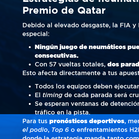
Premio de Qatar
Debido al elevado desgaste, la FIA y 
especial:
Ningún juego de neumáticos pued
consecutivas.
Con 57 vueltas totales,
dos parad
Esto afecta directamente a tus apues
Todos los equipos deben ejecutar 
El
timing
de cada parada será cruci
Se esperan ventanas de detenció
tráfico en la pista.
Para tus
pronósticos deportivos
, m
el podio
,
Top 6
o enfrentamientos H2H
donde la estrategia manda tanto como