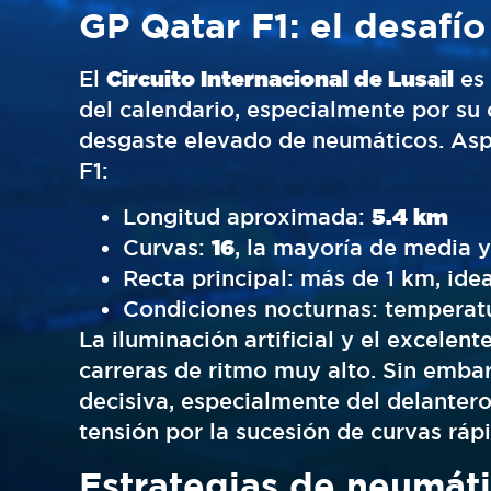
GP Qatar F1: el desafío
El
Circuito Internacional de Lusail
es 
del calendario, especialmente por su
desgaste elevado de neumáticos. Asp
F1:
Longitud aproximada:
5.4 km
Curvas:
16
, la mayoría de media y
Recta principal: más de 1 km, id
Condiciones nocturnas: temperat
La iluminación artificial y el excelen
carreras de ritmo muy alto. Sin emba
decisiva, especialmente del delanter
tensión por la sucesión de curvas ráp
Estrategias de neumáti