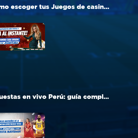
Cómo escoger tus Juegos de casino Perú ideal en Aciértala
Apuestas en vivo Perú: guía completa para apostar en tiempo real