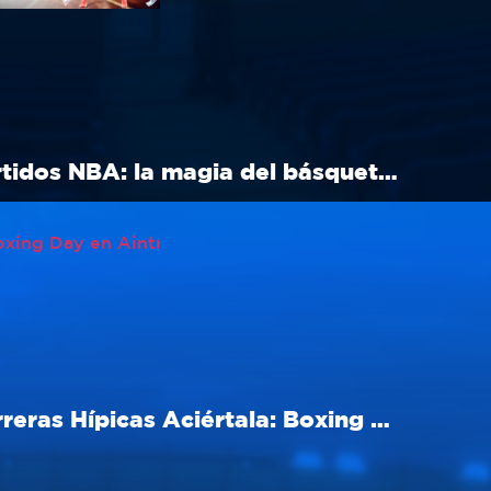
Partidos NBA: la magia del básquet en Navidad
Carreras Hípicas Aciértala: Boxing Day en Aintree