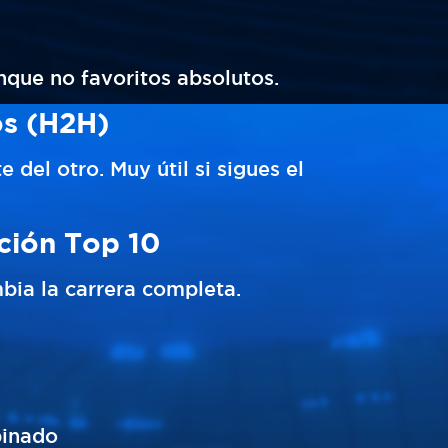
nque no favoritos absolutos.
os (H2H)
 del otro. Muy útil si sigues el
ación Top 10
mbia la carrera completa.
binado