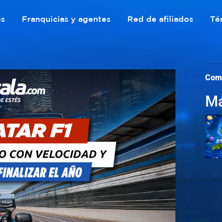
es
Franquicias y agentes
Red de afiliados
Té
Com
Má