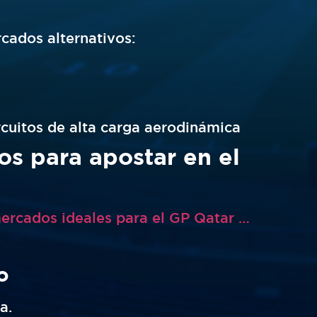
cados alternativos:
rcuitos de alta carga aerodinámica
 para apostar en el
En Aciértala Perú puedes encontrar mercados ideales para el GP Qatar F1
o
a.