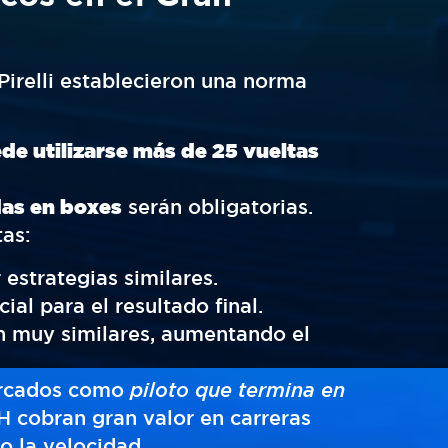
Pirelli establecieron una norma
e utilizarse más de 25 vueltas
as en boxes
serán obligatorias.
tas:
estrategias similares.
al para el resultado final.
n muy similares, aumentando el
ercados como
piloto que termina en
 cobran gran valor en carreras
 la velocidad.