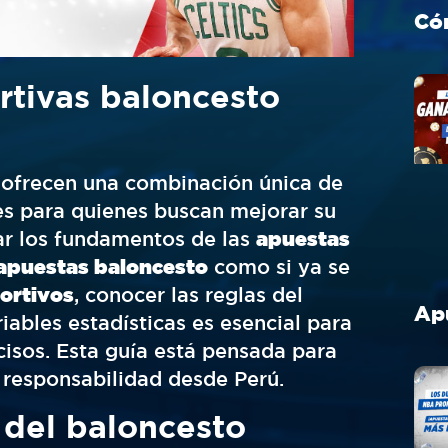
rtivas baloncesto
ofrecen una combinación única de
les para quienes buscan mejorar su
r los fundamentos de las
apuestas
apuestas baloncesto
como si ya se
ortivos
, conocer las reglas del
riables estadísticas es esencial para
cisos. Esta guía está pensada para
 responsabilidad desde Perú.
a del baloncesto