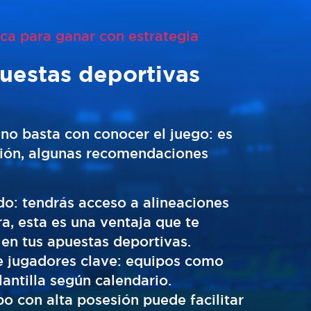
ica para ganar con estrategia
puestas deportivas
 no basta con conocer el juego: es
ción, algunas recomendaciones
ido: tendrás acceso a alineaciones
a, esta es una ventaja que te
 en tus apuestas deportivas.
de jugadores clave: equipos como
antilla según calendario.
po con alta posesión puede facilitar