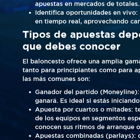
apuestas en mercados de totales.
Identifica oportunidades en vivo:
en tiempo real, aprovechando ca
Tipos de apuestas dep
que debes conocer
El baloncesto ofrece una amplia gama
tanto para principiantes como para 
las más comunes son:
Ganador del partido (Moneyline)
ganará. Es ideal si estás iniciando
Apuesta por cuartos o mitades: t
de los equipos en segmentos espec
conocen sus ritmos de arranque o 
Apuestas combinadas (parlays): 