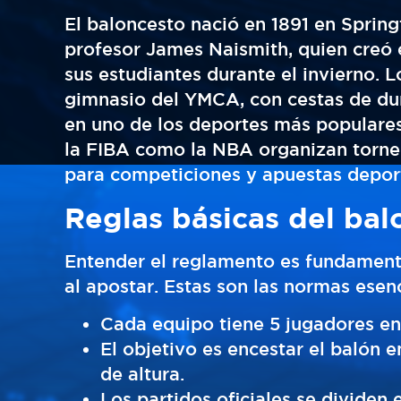
El baloncesto nació en 1891 en Springf
profesor James Naismith, quien creó 
sus estudiantes durante el invierno. L
gimnasio del YMCA, con cestas de du
en uno de los deportes más populares
la FIBA como la NBA organizan torne
para competiciones y apuestas depor
Reglas básicas del bal
Entender el reglamento es fundament
al apostar. Estas son las normas esenc
Cada equipo tiene 5 jugadores en
El objetivo es encestar el balón e
de altura.
Los partidos oficiales se dividen 