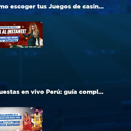
Cómo escoger tus Juegos de casino Perú ideal en Aciértala
Apuestas en vivo Perú: guía completa para apostar en tiempo real