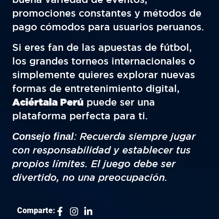
promociones constantes y métodos de
pago cómodos para usuarios peruanos.
Si eres fan de las apuestas de fútbol,
los grandes torneos internacionales o
simplemente quieres explorar nuevas
formas de entretenimiento digital,
Aciértala Perú
puede ser una
plataforma perfecta para ti.
: Recuerda siempre jugar
Consejo final
con responsabilidad y establecer tus
propios límites. El juego debe ser
divertido, no una preocupación.
Comparte: