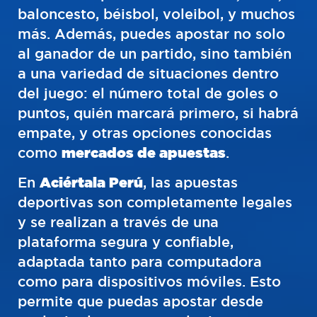
baloncesto, béisbol, voleibol, y muchos
más. Además, puedes apostar no solo
al ganador de un partido, sino también
a una variedad de situaciones dentro
del juego: el número total de goles o
puntos, quién marcará primero, si habrá
empate, y otras opciones conocidas
como
mercados de apuestas
.
En
Aciértala Perú
, las apuestas
deportivas son completamente legales
y se realizan a través de una
plataforma segura y confiable,
adaptada tanto para computadora
como para dispositivos móviles. Esto
permite que puedas apostar desde