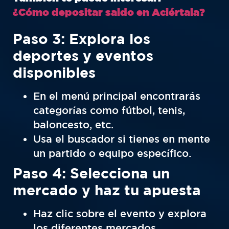
¿Cómo depositar saldo en Aciértala?
Paso 3: Explora los
deportes y eventos
disponibles
En el menú principal encontrarás
categorías como fútbol, tenis,
baloncesto, etc.
Usa el buscador si tienes en mente
un partido o equipo específico.
Paso 4: Selecciona un
mercado y haz tu apuesta
Haz clic sobre el evento y explora
los diferentes mercados.