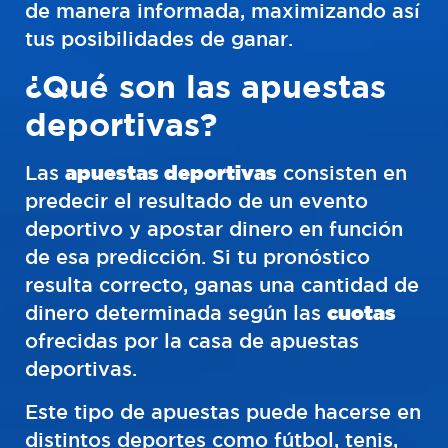
de manera informada, maximizando así
tus posibilidades de ganar.
¿Qué son las apuestas
deportivas?
Las
apuestas deportivas
consisten en
predecir el resultado de un evento
deportivo y apostar dinero en función
de esa predicción. Si tu pronóstico
resulta correcto, ganas una cantidad de
dinero determinada según las
cuotas
ofrecidas por la casa de apuestas
deportivas.
Este tipo de apuestas puede hacerse en
distintos deportes como fútbol, tenis,