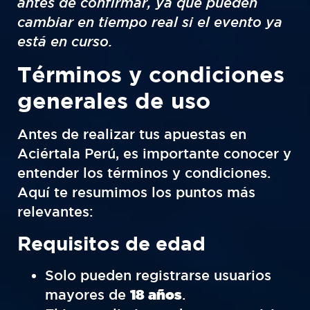
antes de confirmar, ya que pueden
cambiar en tiempo real si el evento ya
está en curso.
Términos y condiciones
generales de uso
Antes de realizar tus apuestas en
Aciértala Perú, es importante conocer y
entender los términos y condiciones.
Aquí te resumimos los puntos más
relevantes:
Requisitos de edad
Solo pueden registrarse usuarios
mayores de
18 años
.