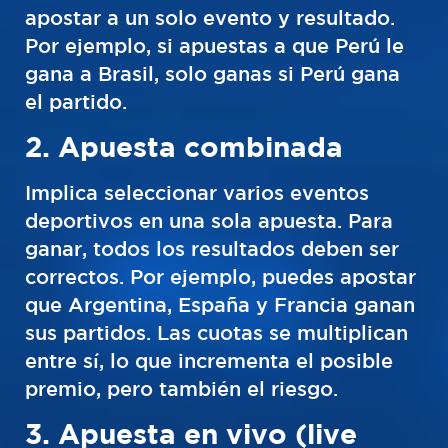
apostar a un solo evento y resultado.
Por ejemplo, si apuestas a que Perú le
gana a Brasil, solo ganas si Perú gana
el partido.
2. Apuesta combinada
Implica seleccionar varios eventos
deportivos en una sola apuesta. Para
ganar, todos los resultados deben ser
correctos. Por ejemplo, puedes apostar
que Argentina, España y Francia ganan
sus partidos. Las cuotas se multiplican
entre sí, lo que incrementa el posible
premio, pero también el riesgo.
3. Apuesta en vivo (live