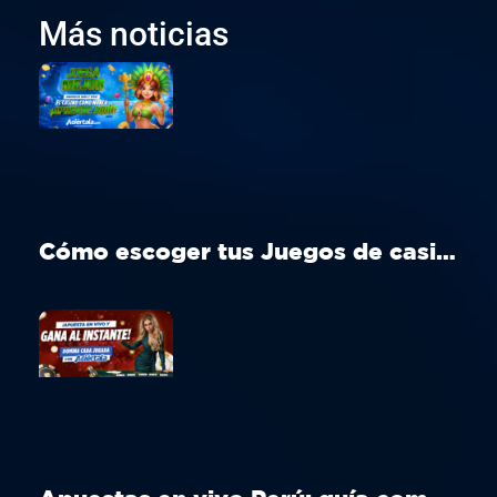
Más noticias
Cómo escoger tus Juegos de casino Perú ideal en Aciértala