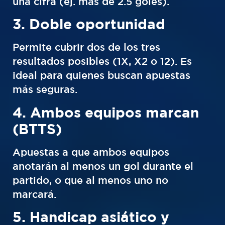
una cifra (ej. más de 2.5 goles).
3. Doble oportunidad
Permite cubrir dos de los tres
resultados posibles (1X, X2 o 12). Es
ideal para quienes buscan apuestas
más seguras.
4. Ambos equipos marcan
(BTTS)
Apuestas a que ambos equipos
anotarán al menos un gol durante el
partido, o que al menos uno no
marcará.
5. Handicap asiático y