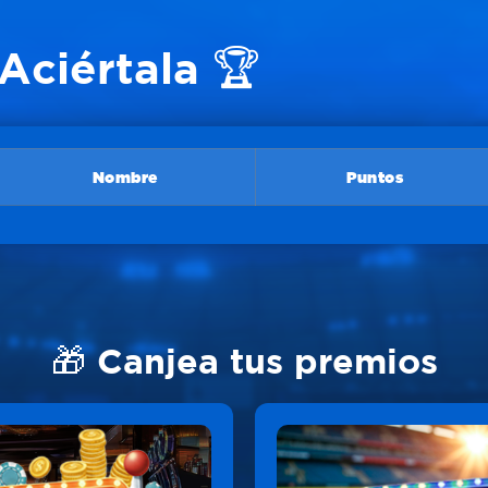
Aciértala 🏆
Nombre
Puntos
🎁 Canjea tus premios