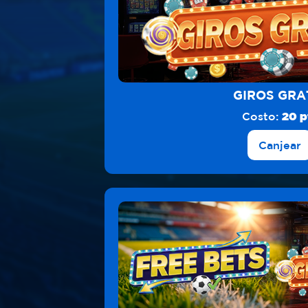
GIROS GRA
Costo:
20 p
Canjear