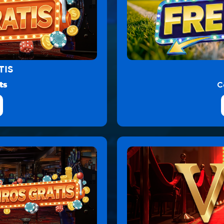
TIS
ts
C