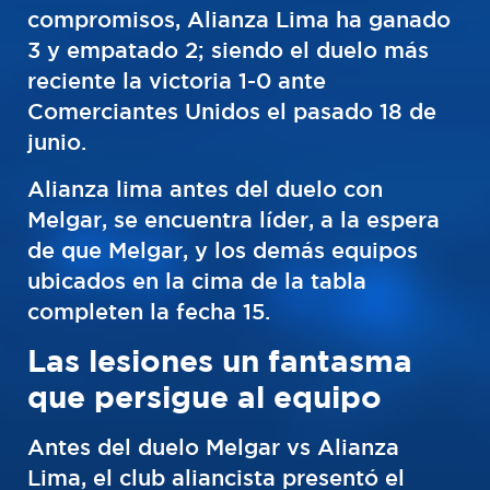
compromisos, Alianza Lima ha ganado
3 y empatado 2; siendo el duelo más
reciente la victoria 1-0 ante
Comerciantes Unidos el pasado 18 de
junio.
Alianza lima antes del duelo con
Melgar, se encuentra líder, a la espera
de que Melgar, y los demás equipos
ubicados en la cima de la tabla
completen la fecha 15.
Las lesiones un fantasma
que persigue al equipo
Antes del duelo Melgar vs Alianza
Lima, el club aliancista presentó el