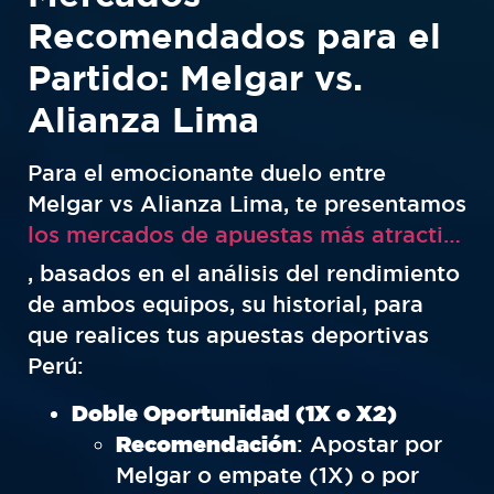
Recomendados para el
Partido: Melgar vs.
Alianza Lima
Para el emocionante duelo entre
Melgar vs Alianza Lima, te presentamos
los mercados de apuestas más atractivos
, basados en el análisis del rendimiento
de ambos equipos, su historial, para
que realices tus apuestas deportivas
Perú:
Doble Oportunidad (1X o X2)
Recomendación
: Apostar por
Melgar o empate (1X) o por