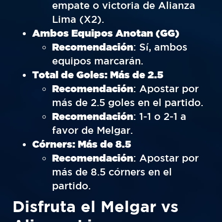
empate o victoria de Alianza
Lima (X2).
Ambos Equipos Anotan (GG)
Recomendación
: Sí, ambos
equipos marcarán.
Total de Goles: Más de 2.5
Recomendación
: Apostar por
más de 2.5 goles en el partido.
Recomendación
: 1-1 o 2-1 a
favor de Melgar.
Córners: Más de 8.5
Recomendación
: Apostar por
más de 8.5 córners en el
partido.
Disfruta el Melgar vs