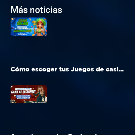
Más noticias
Cómo escoger tus Juegos de casino Perú ideal en Aciértala