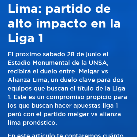
Lima: partido de
alto impacto en la
Liga 1
El próximo sábado 28 de junio el
Estadio Monumental de la UNSA,
recibirá el duelo entre Melgar vs
Alianza Lima, un duelo clave para dos
equipos que buscan el título de la Liga
1. Este es un compromiso propicio para
los que buscan hacer apuestas liga 1
perú con el partido melgar vs alianza
lima pronóstico.
En este artículo te contaremos cuánto