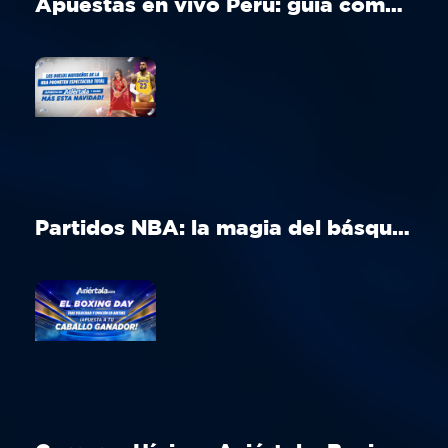
Apuestas en vivo Perú: guía completa para apostar en tiempo real
Partidos NBA: la magia del básquet en Navidad