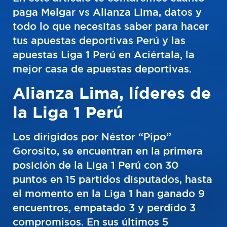
paga Melgar vs Alianza Lima, datos y
todo lo que necesitas saber para hacer
tus apuestas deportivas Perú y las
apuestas Liga 1 Perú en Aciértala, la
mejor casa de apuestas deportivas.
Alianza Lima, líderes de
la Liga 1 Perú
Los dirigidos por Néstor “Pipo”
Gorosito, se encuentran en la primera
posición de la Liga 1 Perú con 30
puntos en 15 partidos disputados, hasta
el momento en la Liga 1 han ganado 9
encuentros, empatado 3 y perdido 3
compromisos. En sus últimos 5