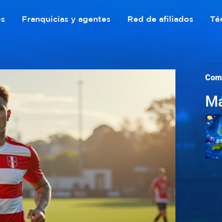
es
Franquicias y agentes
Red de afiliados
Té
Com
Má