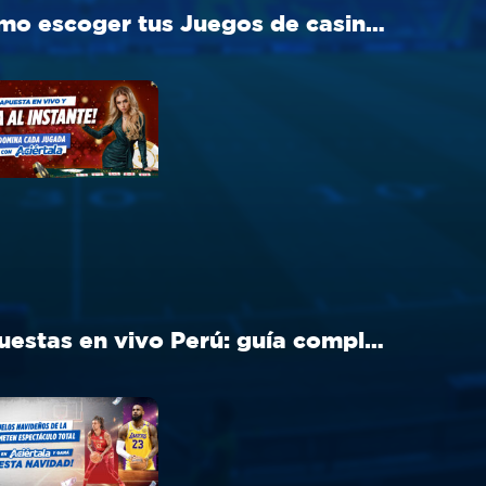
Cómo escoger tus Juegos de casino Perú ideal en Aciértala
Apuestas en vivo Perú: guía completa para apostar en tiempo real