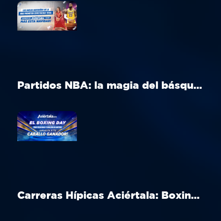
Partidos NBA: la magia del básquet en Navidad
Carreras Hípicas Aciértala: Boxing Day en Aintree