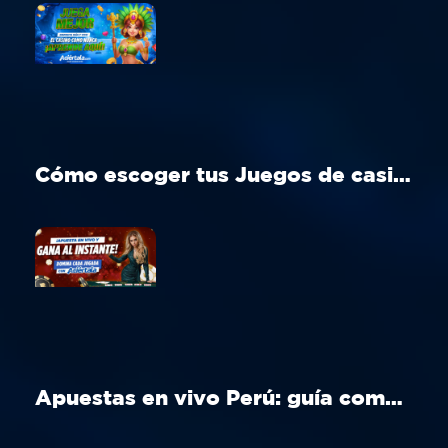
Cómo escoger tus Juegos de casino Perú ideal en Aciértala
Apuestas en vivo Perú: guía completa para apostar en tiempo real