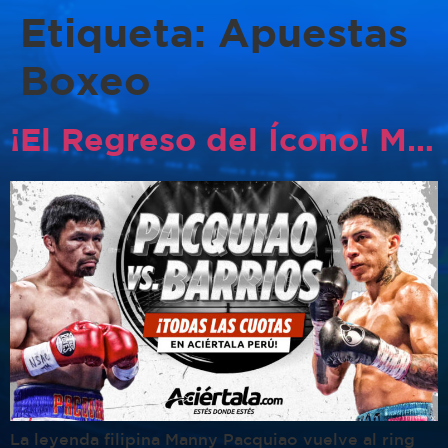
Etiqueta:
Apuestas
Boxeo
¡El Regreso del Ícono! Manny Pacquiao vs. Mario Barrios: Un Título Welter en Juego
La leyenda filipina Manny Pacquiao vuelve al ring