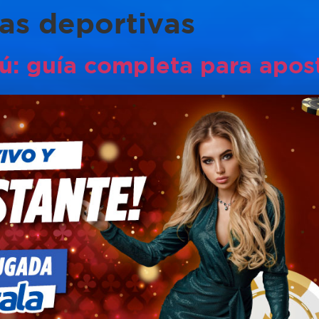
as deportivas
ú: guía completa para apost