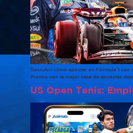
Descubrí cómo apostar en Fórmula 1 con n
Premio con la mejor casa de apuestas dep
US Open Tenis: Empi