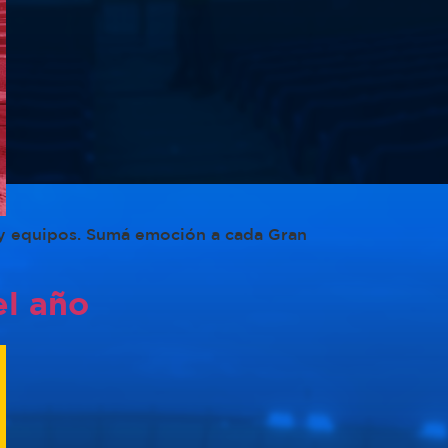
s y equipos. Sumá emoción a cada Gran
el año