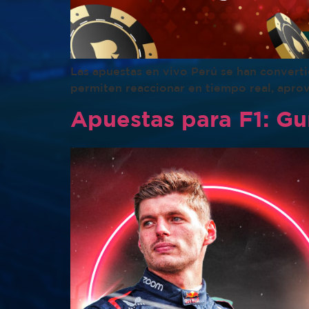
Las apuestas en vivo Perú se han convert
permiten reaccionar en tiempo real, apro
Apuestas para F1: Gu