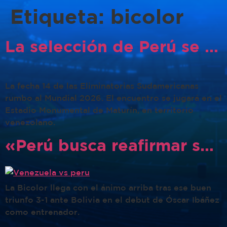
Etiqueta:
bicolor
La selección de Perú se enfrenta hoy, martes 25 de marzo, a Venezuela por la fecha 14 de las Eliminatorias Sudamericanas rumbo al Mundial 2026.
La fecha 14 de las Eliminatorias Sudamericanas
rumbo al Mundial 2026. El encuentro se jugará en el
Estadio Monumental de Maturín, en territorio
venezolano.
«Perú busca reafirmar su rumbo en las Eliminatorias con cambios estratégicos ante Venezuela»
La Bicolor llega con el ánimo arriba tras ese buen
triunfo 3-1 ante Bolivia en el debut de Óscar Ibáñez
como entrenador.