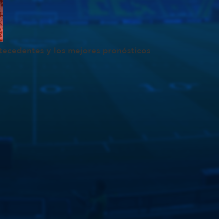
antecedentes y los mejores pronósticos