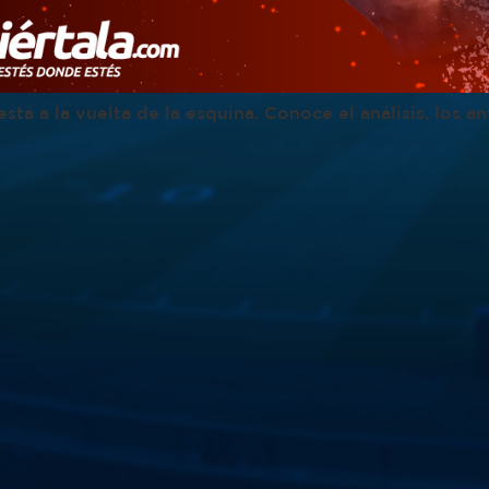
tá a la vuelta de la esquina. Conoce el análisis, los 