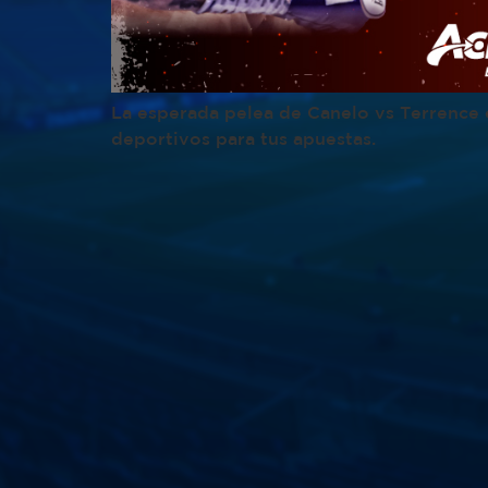
La esperada pelea de Canelo vs Terrence es
deportivos para tus apuestas.