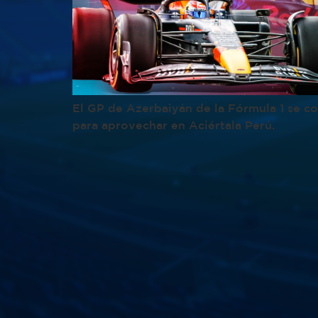
El GP de Azerbaiyán de la Fórmula 1 se co
para aprovechar en Aciértala Perú.