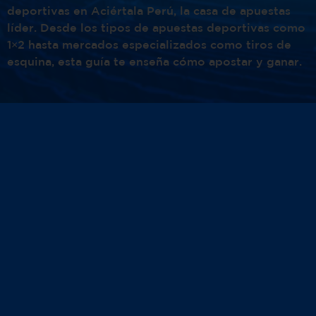
deportivas en Aciértala Perú, la casa de apuestas
líder. Desde los tipos de apuestas deportivas como
1×2 hasta mercados especializados como tiros de
esquina, esta guía te enseña cómo apostar y ganar.