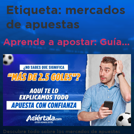
Etiqueta:
mercados
de apuestas
Aprende a apostar: Guía completa de mercados en Aciértala
Descubre todo sobre los mercados de apuestas