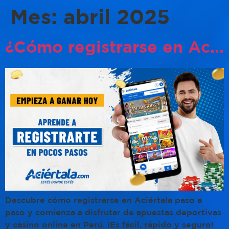
Mes:
abril 2025
¿Cómo registrarse en Aciértala? Paso a paso para empezar a jugar
Descubre cómo registrarse en Aciértala paso a
paso y comienza a disfrutar de apuestas deportivas
y casino online en Perú. ¡Es fácil, rápido y seguro!