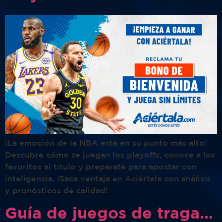
¡La emoción de la NBA está en su punto más alto!
Descubre cómo se juegan los playoffs, conoce a los
favoritos al título y prepárate para apostar con
inteligencia. ¡Saca ventaja en Aciértala con análisis
y pronósticos de calidad!
Guía de juegos de tragamonedas en Aciértala: Consejos para ganar más