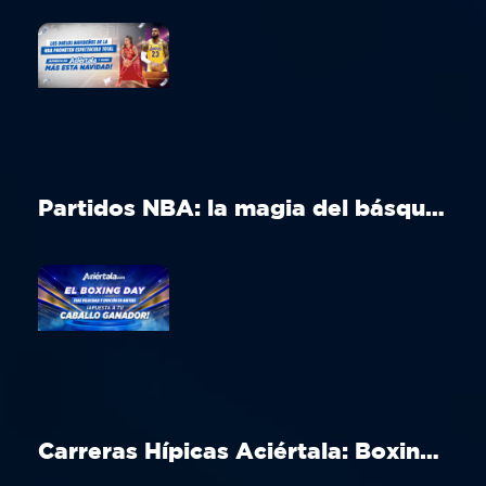
Partidos NBA: la magia del básquet en Navidad
Carreras Hípicas Aciértala: Boxing Day en Aintree