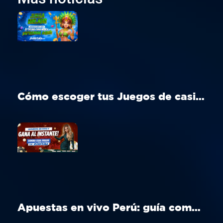
Cómo escoger tus Juegos de casino Perú ideal en Aciértala
Apuestas en vivo Perú: guía completa para apostar en tiempo real