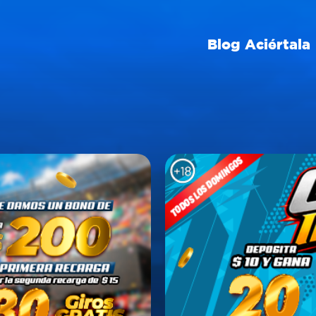
Blog Aciértala