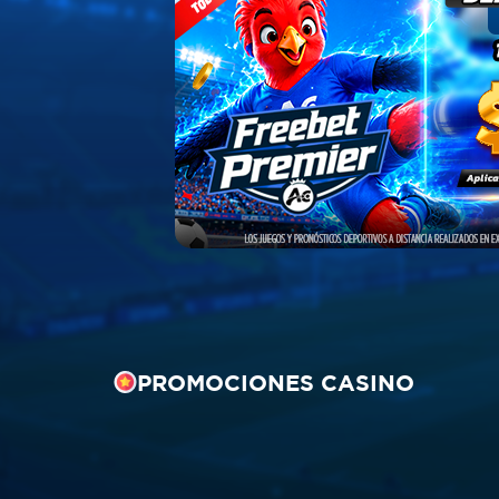
PROMOCIONES CASINO