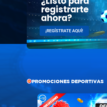
¿Listo para
registrarte
ahora?
¡REGÍSTRATE AQUÍ!
PROMOCIONES DEPORTIVAS