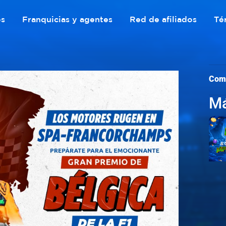
es
Franquicias y agentes
Red de afiliados
Té
Com
Má