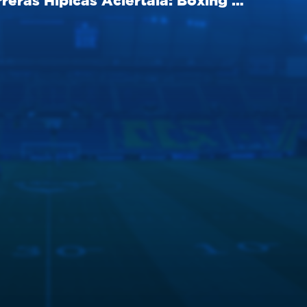
Carreras Hípicas Aciértala: Boxing Day en Aintree