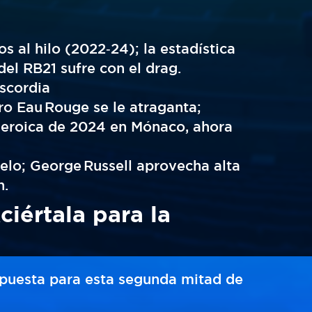
 al hilo (2022‑24); la estadística
del RB21 sufre con el drag.
iscordia
pero Eau Rouge se le atraganta;
 heroica de 2024 en Mónaco, ahora
lo; George Russell aprovecha alta
n.
iértala para la
apuesta para esta segunda mitad de