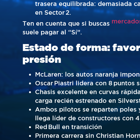
trasera equilibrada: demasiada ca
en Sector 2.
mercado
Ten en cuenta que si buscas
suele pagar al “Sí”.
Estado de forma: favori
presión
McLaren: los autos naranja impon
Oscar Piastri lidera con 8 puntos 
Chasis excelente en curvas rápid
carga recién estrenado en Silvers
Ambos pilotos se reparten poles 
llega líder de constructores con 4
Red Bull en transición
Primera carrera sin Christian Hor