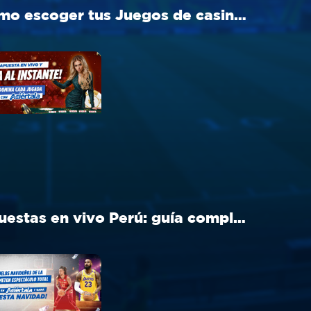
Cómo escoger tus Juegos de casino Perú ideal en Aciértala
Apuestas en vivo Perú: guía completa para apostar en tiempo real