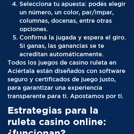
Selecciona tu apuesta: podés elegir
un número, un color, par/impar,
columnas, docenas, entre otras
opciones.
Confirmá la jugada y espera el giro.
Si ganas, las ganancias se te
acreditan automáticamente.
Todos los juegos de casino ruleta en
Aciértala están diseñados con software
seguro y certificados de juego justo,
para garantizar una experiencia
transparente para ti. Apostamos por ti.
Estrategias para la
ruleta casino online:
¿funcionan?