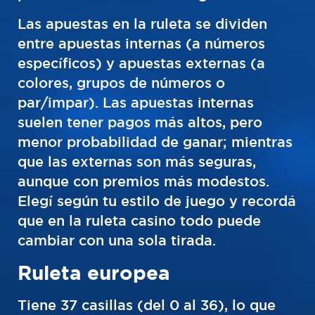
Las apuestas en la ruleta se dividen
entre apuestas internas (a números
específicos) y apuestas externas (a
colores, grupos de números o
par/impar). Las apuestas internas
suelen tener pagos más altos, pero
menor probabilidad de ganar; mientras
que las externas son más seguras,
aunque con premios más modestos.
Elegí según tu estilo de juego y recordá
que en la ruleta casino todo puede
cambiar con una sola tirada.
Ruleta europea
Tiene 37 casillas (del 0 al 36), lo que