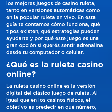
los mejores juegos de casino ruleta,
tanto en versiones automáticas como
en la popular ruleta en vivo. En esta
guía te contamos cómo funciona, qué
tipos existen, qué estrategias pueden
ayudarte y por qué este juego es una
gran opción si querés sentir adrenalina
desde tu computador o celular.
¿Qué es la ruleta casino
online?
La ruleta casino online es la versión
digital del clásico juego de ruleta. Al
igual que en los casinos físicos, el
objetivo es predecir en qué número,