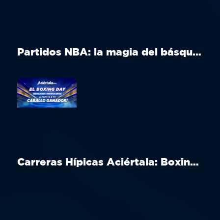
Partidos NBA: la magia del básquet en Navidad
Carreras Hípicas Aciértala: Boxing Day en Aintree