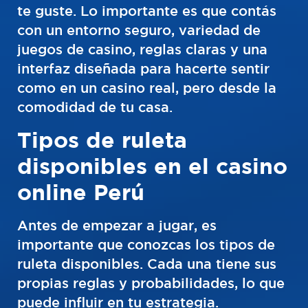
te guste. Lo importante es que contás
con un entorno seguro, variedad de
juegos de casino, reglas claras y una
interfaz diseñada para hacerte sentir
como en un casino real, pero desde la
comodidad de tu casa.
Tipos de ruleta
disponibles en el casino
online Perú
Antes de empezar a jugar, es
importante que conozcas los tipos de
ruleta disponibles. Cada una tiene sus
propias reglas y probabilidades, lo que
puede influir en tu estrategia.