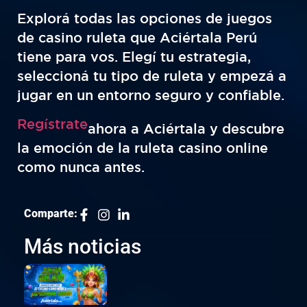
Explorá todas las opciones de juegos
de casino ruleta que Aciértala Perú
tiene para vos. Elegí tu estrategia,
seleccioná tu tipo de ruleta y empezá a
jugar en un entorno seguro y confiable.
Regístrate
ahora a Aciértala y descubre
la emoción de la ruleta casino online
como nunca antes.
Comparte:
Más noticias