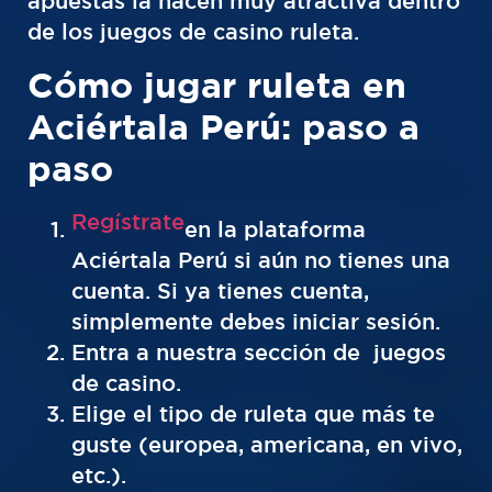
apuestas la hacen muy atractiva dentro
de los juegos de casino ruleta.
Cómo jugar ruleta en
Aciértala Perú: paso a
paso
Regístrate
en la plataforma
Aciértala Perú si aún no tienes una
cuenta. Si ya tienes cuenta,
simplemente debes iniciar sesión.
Entra a nuestra sección de juegos
de casino.
Elige el tipo de ruleta que más te
guste (europea, americana, en vivo,
etc.).