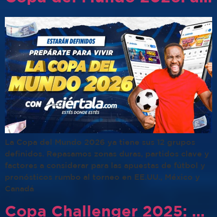
La Copa del Mundo 2026 ya tiene sus 12 grupos
definidos. Repasamos zonas duras, partidos clave y
factores a considerar para las apuestas de fútbol y
pronósticos rumbo al torneo en EE.UU., México y
Canadá
Copa Challenger 2025: duelo por la gloria continental