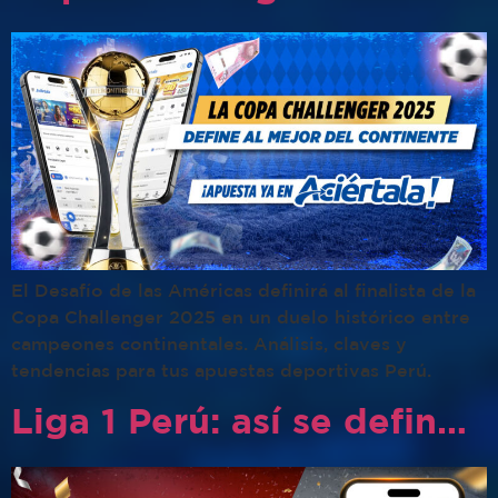
El Desafío de las Américas definirá al finalista de la
Copa Challenger 2025 en un duelo histórico entre
campeones continentales. Análisis, claves y
tendencias para tus apuestas deportivas Perú.
Liga 1 Perú: así se define el subcampeonato 2025