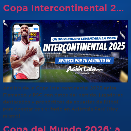
Copa Intercontinental 2025: Un duelo imperdible
Análisis de la Copa Intercontinental 2025 entre
Flamengo y PSG con datos del partido, jugadores
destacados y pronósticos de apuestas de fútbol
para apostar con criterio en Aciértala Perú ¡Hoy
mismo!
Copa del Mundo 2026: así quedan los grupos