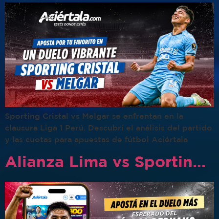
Sporting Cristal vs Melgar se enfrentan en la
clausura Liga 1 Perú. Descubrí el análisis del partido
y las cuotas para apuestas de fútbol Aciértala
Alianza Lima vs Sporting Cristal: Clásico vital por la Liga 1 Perú