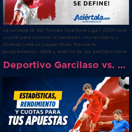
La jornada 19 del Torneo Apertura Liga 1 2025 será
crucial para coronar al campeón. Universitario y
Alianza Lima se juegan todo. Revisa la
programación, tabla y análisis de los partidos clave
Deportivo Garcilaso vs. Universitario: Duelo Intenso en Cusco por la Liga 1 Perú