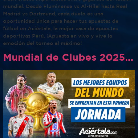
mundial. Desde Fluminense vs Al-Hilal hasta Real
Madrid vs Dortmund, cada duelo es una
oportunidad única para hacer tus apuestas de
fútbol en Aciértala, la mejor casa de apuestas
deportivas Perú. ¡Apuesta en vivo y vive la
emoción del torneo al máximo!
Mundial de Clubes 2025: arranca el torneo de campeones