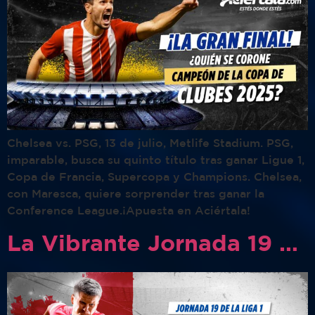
Chelsea vs. PSG, 13 de julio, Metlife Stadium. PSG,
imparable, busca su quinto título tras ganar Ligue 1,
Copa de Francia, Supercopa y Champions. Chelsea,
con Maresca, quiere sorprender tras ganar la
Conference League.¡Apuesta en Aciértala!
La Vibrante Jornada 19 Define al Campeón del Torneo Apertura Liga 1