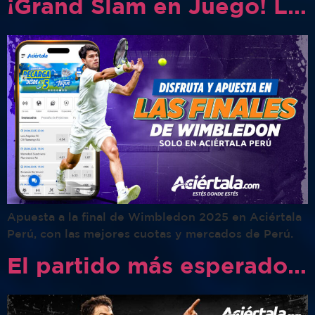
¡Grand Slam en Juego! Las Apuestas Se Abren para la Final de Wimbledon 2025
Apuesta a la final de Wimbledon 2025 en Aciértala
Perú, con las mejores cuotas y mercados de Perú.
El partido más esperado: Final del Mundial de Clubes