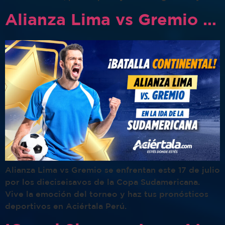
Alianza Lima vs Gremio este 16 de julio. ¡Haz tus pronósticos en Aciértala Perú!
Alianza Lima vs Gremio se enfrentan este 17 de julio
por los dieciseisavos de la Copa Sudamericana.
Vive la emoción del torneo y haz tus pronósticos
deportivos en Aciértala Perú.