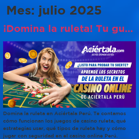
Mes:
julio 2025
¡Domina la ruleta! Tu guía completa para ganar en el casino online
Domina la ruleta en Aciértala Perú. Te contamos
cómo funcionan los juegos de casino ruleta, qué
estrategias usar, qué tipos de ruleta hay y cómo
jugar con seguridad en el casino online Perú.